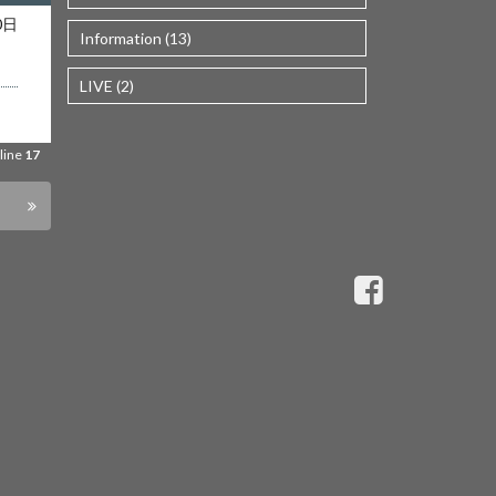
es/wp-
0日
Information (13)
line
17
LIVE (2)
ta/wp-
line
17