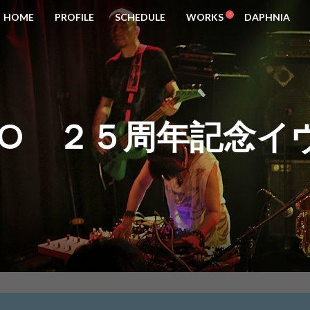
HOME
PROFILE
SCHEDULE
WORKS
DAPHNIA
UZO ２５周年記念イ