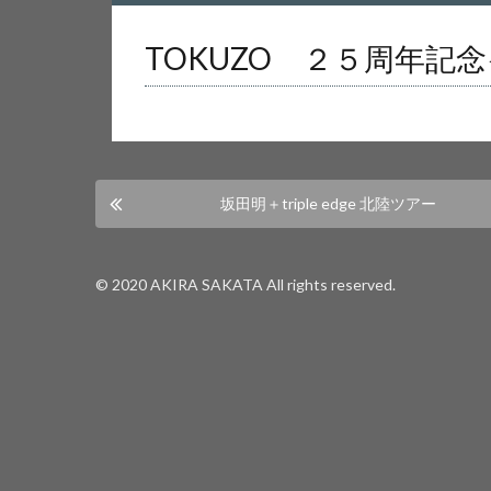
Warning
: Undefined array key 0 in
/home/us
TOKUZO ２５周年記
Warning
: Attempt to read property "cat_nam
坂田明＋triple edge 北陸ツアー
© 2020 AKIRA SAKATA All rights reserved.