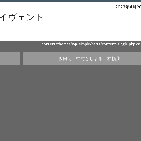
ers/web16/4/5/0240654/www.akira-sakata.com/akira-sakata/wp-content/them
2023年4月2
念イヴェント
simple/parts/content-single.php
on 
e" on null in
/home/users/web16/4/5/0240654/www.akira-sakata.com/akira-saka
content/themes/wp-simple/parts/content-single.php
on 
坂田明、中村としまる、林頼我