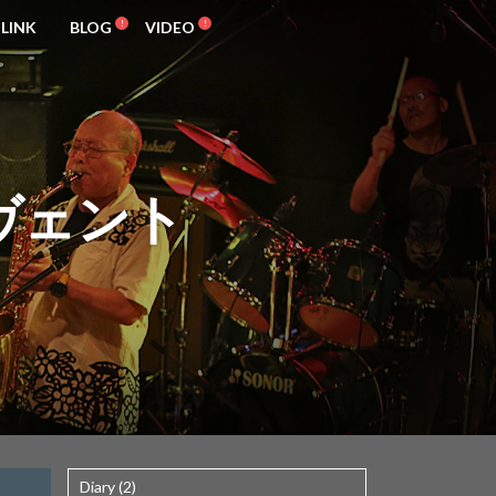
LINK
BLOG
VIDEO
ヴェント
Diary (2)