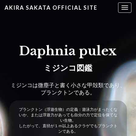
AKIRA SAKATA OFFICIAL SITE
T
o
g
g
l
e
Daphnia pulex
n
a
v
ミジンコ図鑑
i
g
ミジンコは微塵子と書く小さな甲殻類であり、
a
プランクトンである。
t
i
o
プランクトン（浮遊生物）の定義：遊泳力がまったくな
n
いか、または浮遊力があっても自分の力で定位を保てな
い生物。
したがって、直径が１ｍ以上あるクラゲでもプランクト
ンである。