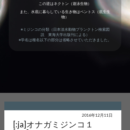
この逆はネクトン（遊泳生物）
また、水底に暮らしている生き物はベントス（底生生
物）
※ミジンコの分類（日本淡水動物プランクトン検索図
説 東海大学出版刊による）
※学名は種名以下の部分は省略させていただきました。
Warning
: Undefined array key 0 in
2016年12月11日
[:ja]オナガミジンコ１
/home/users/web16/4/5/0240654/www.akira-sakata.com/akira-