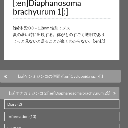
[:en]Diaphanosoma
sakata/wp-content/themes/wp-simple/parts/content-single.php
on
brachyurum 1[:]
line
17
[:ja]体長:0.8－1.2mm 性別：メス
Warning
: Attempt to read property "cat_name" on null in
夏の暑い時に出現する。体がものすごく透明であり、
/home/users/web16/4/5/0240654/www.akira-sakata.com/akira-
じっと見ないと居ることが良くわからない。[:en].[:]
sakata/wp-content/themes/wp-simple/parts/content-single.php
on
line
17
[:ja]ケンミジンコの仲間7[:en]Cyclopoida sp. 7[:]
[:ja]オナガミジンコ２[:en]Diaphanosoma brachyurum 2[:]
Diary (2)
Information (13)