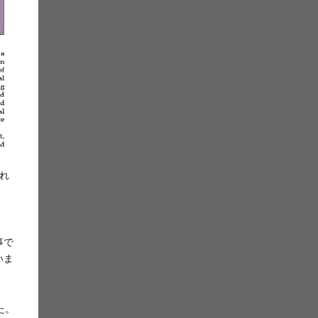
れ
事で
いま
した。