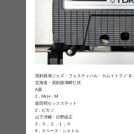
屈斜路湖ジャズ・フェスティバル・カムイトラノ’８
北海道・屈斜路湖畔仁伏
A面
1，Mr.H・M
坂田明セックステット
2，ピカソ
山下洋輔・日野皓正
3，３，２，１，０
4，スペース・シャトル