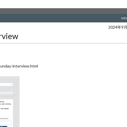
Inf
2024年9
erview
sunday-interview.html