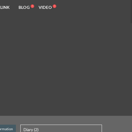
LINK
BLOG
VIDEO
ormation
Diary (2)