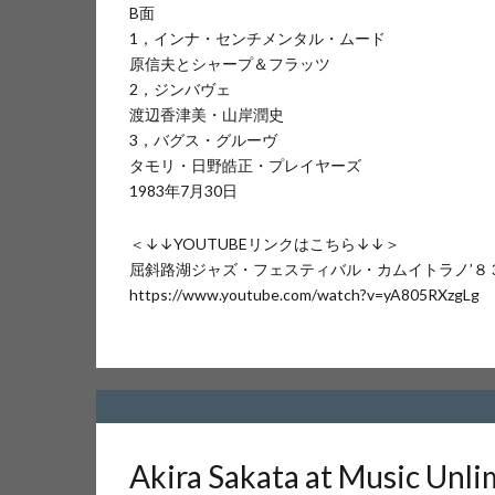
B面
1，インナ・センチメンタル・ムード
原信夫とシャープ＆フラッツ
2，ジンバヴェ
渡辺香津美・山岸潤史
3，バグス・グルーヴ
タモリ・日野皓正・プレイヤーズ
1983年7月30日
＜↓↓YOUTUBEリンクはこちら↓↓＞
屈斜路湖ジャズ・フェスティバル・カムイトラノ’８
https://www.youtube.com/watch?v=yA805RXzgLg
Akira Sakata at Music Unl