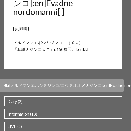
ンコ[:en]Evadne
sakata/wp-content/themes/wp-simple/parts/content-single.php
on
nordomanni[:]
line
17
[:ja]鉤脚目
Warning
: Attempt to read property "cat_name" on null in
/home/users/web16/4/5/0240654/www.akira-sakata.com/akira-
ノルドマンエボシミジンコ （メス）
sakata/wp-content/themes/wp-simple/parts/content-single.php
on
『私説ミジンコ大全』p150参照。[:en].[:]
line
17
[:ja]ノルドマンエボシミジンコ/コウミオオメミジンコ[:en]Evadne nordomanni 
Diary (2)
Information (13)
LIVE (2)