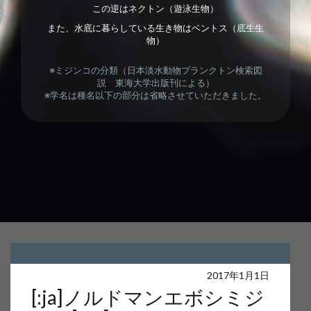
この逆はネクトン（遊泳生物）
また、水底に暮らしている生き物はベントス（底生生
物）
※ミジンコの分類（日本淡水動物プランクトン検索図
説 東海大学出版刊による）
※学名は種名以下の部分は省略させていただきました。
Warning
: Undefined array key 0 in
2017年1月1日
[:ja]ノルドマンエボシミジ
/home/users/web16/4/5/0240654/www.akira-sakata.com/akira-