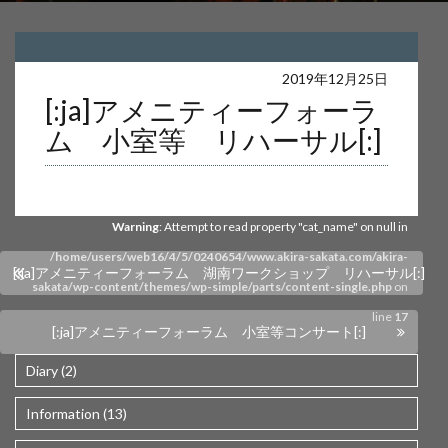
Warning
: Undefined array key 0 in
2019年12月25日
[:ja]アメニティーフォーラ
/home/users/web16/4/5/0240654/www.akira-sakata.com/akira-
ム 小室等 リハーサル[:]
sakata/wp-content/themes/wp-simple/parts/content-single.php
on
line
17
Warning
: Attempt to read property "cat_name" on null in
/home/users/web16/4/5/0240654/www.akira-sakata.com/akira-
[:ja]アメニティーフォーラム 湖南ワークショップ リハーサル[:]
sakata/wp-content/themes/wp-simple/parts/content-single.php
on
line
17
[:ja]アメニティーフォーラム 小室等コンサート[:]
Diary (2)
Information (13)