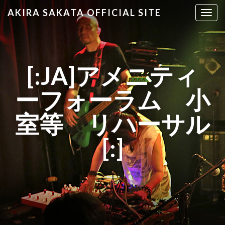
AKIRA SAKATA OFFICIAL SITE
T
o
g
g
l
[:JA]アメニティ
e
n
ーフォーラム 小
a
v
室等 リハーサル
i
g
[:]
a
t
i
o
n