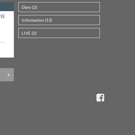
Diary (2)
es/wp-
9日
Information (13)
）
line
17
LIVE (2)
ta/wp-
line
17