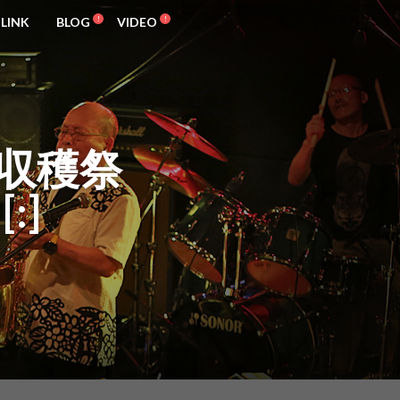
LINK
BLOG
VIDEO
リー収穫祭
:]