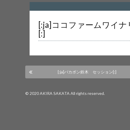
Warning
: Undefined array key 0 in
/home/us
[:ja]ココファームワイ
[:]
Warning
: Attempt to read property "cat_nam
[:ja]バカボン鈴木 セッション[:]
© 2020 AKIRA SAKATA All rights reserved.