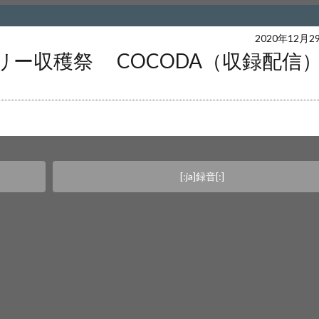
ers/web16/4/5/0240654/www.akira-sakata.com/akira-sakata/wp-content/them
2020年12月2
ナリー収穫祭 COCODA（収録配信
simple/parts/content-single.php
on 
e" on null in
/home/users/web16/4/5/0240654/www.akira-sakata.com/akira-saka
content/themes/wp-simple/parts/content-single.php
on 
[:ja]録音[:]