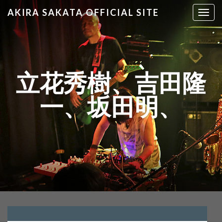
AKIRA SAKATA OFFICIAL SITE
T
o
g
g
l
e
立花秀樹、吉田隆
n
a
一、坂田明、
v
i
g
a
t
i
o
n