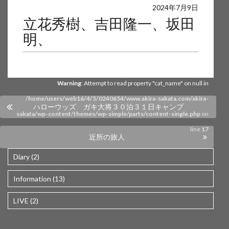
Warning
: Undefined array key 0 in
2024年7月9日
立花秀樹、吉田隆一、坂田
/home/users/web16/4/5/0240654/www.akira-sakata.com/akira-
明、
sakata/wp-content/themes/wp-simple/parts/content-single.php
on
line
17
Warning
: Attempt to read property "cat_name" on null in
/home/users/web16/4/5/0240654/www.akira-sakata.com/akira-
ハローウッズ ガキ大将３０泊３１日キャンプ
sakata/wp-content/themes/wp-simple/parts/content-single.php
on
line
17
近所の旅人
Diary (2)
Information (13)
LIVE (2)