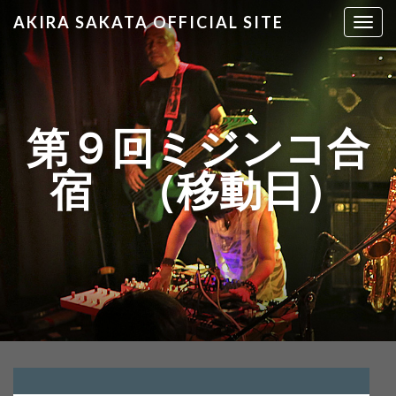
AKIRA SAKATA OFFICIAL SITE
T
o
g
g
l
e
第９回ミジンコ合
n
a
宿 （移動日）
v
i
g
a
t
i
o
n