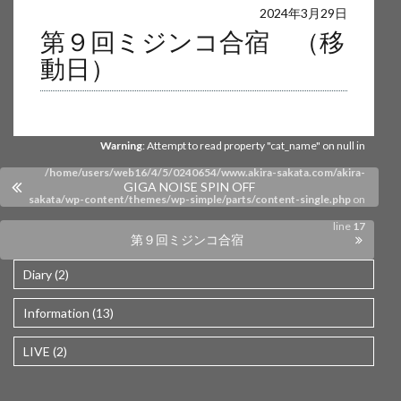
Warning
: Undefined array key 0 in
2024年3月29日
第９回ミジンコ合宿 （移
/home/users/web16/4/5/0240654/www.akira-sakata.com/akira-
動日）
sakata/wp-content/themes/wp-simple/parts/content-single.php
on
line
17
Warning
: Attempt to read property "cat_name" on null in
/home/users/web16/4/5/0240654/www.akira-sakata.com/akira-
GIGA NOISE SPIN OFF
sakata/wp-content/themes/wp-simple/parts/content-single.php
on
line
17
第９回ミジンコ合宿
Diary (2)
Information (13)
LIVE (2)