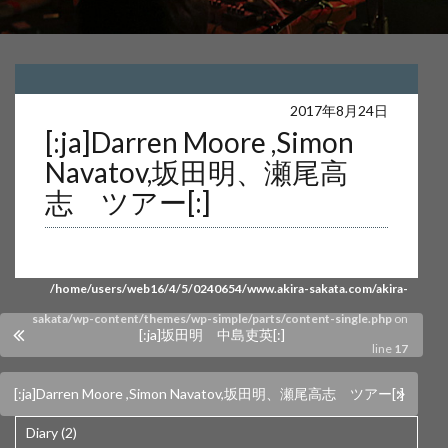
Warning
: Undefined array key 0 in
2017年8月24日
[:ja]Darren Moore ,Simon
/home/users/web16/4/5/0240654/www.akira-sakata.com/akira-
Navatov,坂田明、瀬尾高
sakata/wp-content/themes/wp-simple/parts/content-single.php
on
志 ツアー[:]
line
17
Warning
: Attempt to read property "cat_name" on null in
/home/users/web16/4/5/0240654/www.akira-sakata.com/akira-
sakata/wp-content/themes/wp-simple/parts/content-single.php
on
[:ja]坂田明 中島吏英[:]
line
17
[:ja]Darren Moore ,Simon Navatov,坂田明、瀬尾高志 ツアー[:]
Diary (2)