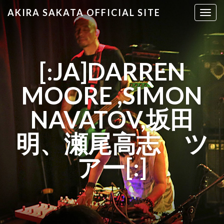
AKIRA SAKATA OFFICIAL SITE
T
o
g
g
l
[:JA]DARREN
e
n
MOORE ,SIMON
a
v
NAVATOV,坂田
i
g
明、瀬尾高志 ツ
a
t
アー[:]
i
o
n