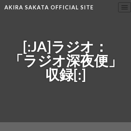
AKIRA SAKATA OFFICIAL SITE
T
o
g
g
l
[:JA]ラジオ：
e
n
「ラジオ深夜便」
a
v
収録[:]
i
g
a
t
i
o
n