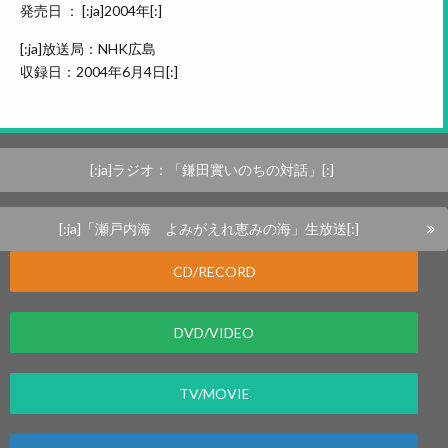
発売日 ： [:ja]2004年[:]
[:ja]放送局：NHK広島
収録日：2004年6月4日[:]
[:ja]ラジオ：「鎌田實いのちの対話」[:]
[:ja]「瀬戸内海 よみがえれ恵みの海」生放送[:]
CD/RECORD
DVD/VIDEO
TV/MOVIE