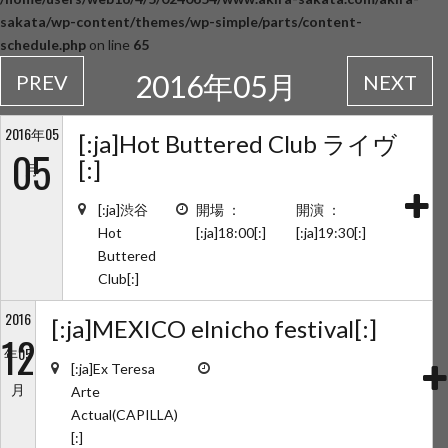
sakata/wp-content/themes/wp-simple/parts/content-
schedule.php
on line
65
2016年05月
PREV
NEXT
2016年05
[:ja]Hot Buttered Club ライヴ
05
[:]
月
[:ja]渋谷
開場 ：
開演 ：
Hot
[:ja]18:00[:]
[:ja]19:30[:]
Buttered
Club[:]
2016
[:ja]MEXICO elnicho festival[:]
12
年05
[:ja]Ex Teresa
月
Arte
Actual(CAPILLA)
[:]