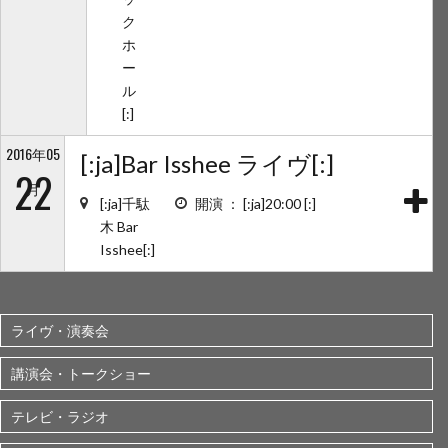
ク
ホ
ー
ル
[:]
2016年05
[:ja]Bar Isshee ライヴ[:]
22
月
[:ja]千駄
開演 ： [:ja]20:00 [:]
木 Bar
Isshee[:]
ライヴ・演奏会
講演会・トークショー
テレビ・ラジオ