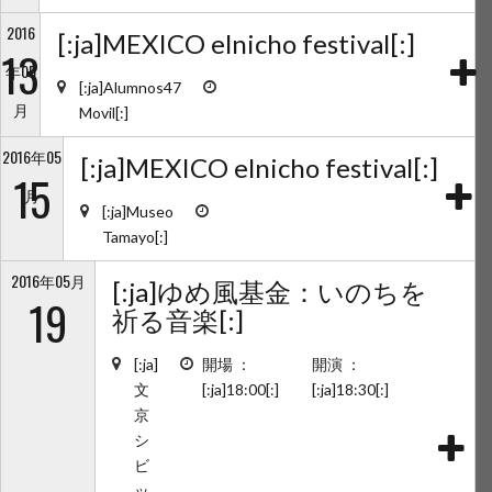
2016
[:ja]MEXICO elnicho festival[:]
13
年05
[:ja]Alumnos47
月
Movil[:]
2016年05
[:ja]MEXICO elnicho festival[:]
15
月
[:ja]Museo
Tamayo[:]
2016年05月
[:ja]ゆめ風基金：いのちを
19
祈る音楽[:]
[:ja]
開場 ：
開演 ：
文
[:ja]18:00[:]
[:ja]18:30[:]
京
シ
ビ
ッ