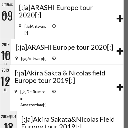
2019年
[:ja]ARASHI Europe tour
09
2020[:]
04月
[:ja]Antwarp
[:]
2019
[:ja]ARASHI Europe tour 2020[:]
10
年04
[:ja]Antwarp[:]
月
2019
[:ja]Akira Sakta & Nicolas field
12
Europe tour 2019[:]
年04
月
[:ja]De Ruimte
in
Amasterdam[:]
2019年04
[:ja]Akira Sakata&NIcolas Field
13
Europe tour 2019[:]
月