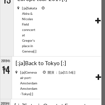
[:ja]Sakata
Akira &
NIcolas
Field
conncert
at
Gregor’s
place in
Geneva[:]
2019年
[:ja]Back to Tokyo [:]
14
04月
[:ja]Geneva
開演 ： [:ja]11:56[:]
air port-
Amsterdam
Amsterdam
-Tokyo[:]
2019年