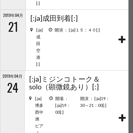
[:]
2019年04月
[:ja]成田到着[:]
21
[:ja]
開演 ： [:ja]１５：４０[:]
成
田
空
港
[:]
2019年04月
[:ja]ミジンコトーク＆
24
solo（顕微鏡あり）[:]
[:ja]
開場 ：
開演 ： [:ja]19：
博多
[:ja]19：
30～21：00[:]
西中
00[:]
洲
ピア
ノ