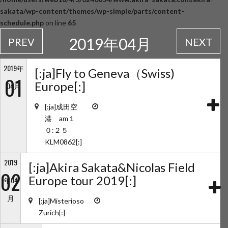
sakata/wp-content/themes/wp-simple/parts/content-
schedule.php
on line
65
2019年04月
PREV
NEXT
2019年
[:ja]Fly to Geneva（Swiss)
01
Europe[:]
04月
[:ja]成田空
港 am１
０:２５
KLM0862[:]
2019
[:ja]Akira Sakata&Nicolas Field
02
Europe tour 2019[:]
年04
月
[:ja]Misterioso
Zurich[:]