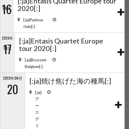
[:ja]Entasis Quartet Europe tour
16
2020[:]
04月
[:ja]Padova
Italy[:]
2019年
[:ja]Entasis Quartet Europe
17
tour 2020[:]
04月
[:ja]Brussels
Belgium[:]
2019年04月
[:ja]焼け焦げた海の種馬[:]
20
[:ja]
ア
ー
ス
デ
イ