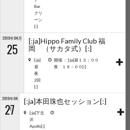
Bar
グリ
ーン
[:]
2019年04月
[:ja]Hippo Family Club 福
25
岡 （サカタ式）[:]
[:ja]
開場 ： [:ja]昼１３；００
昼
夜 １９：００[:]
夜
2回
[:]
2019年04
[:ja]本田珠也セッション[:]
27
月
[:ja]下北
沢
Apollo[:]