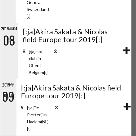
Geneva
Switzerland
[:]
2019年04
[:ja]Akira Sakata & Nicolas
08
field Europe tour 2019[:]
月
[:ja]Hot
club in
Ghent
Belgium[:]
2019年
[:ja]Akira Sakata & Nicolas field
09
Europe tour 2019[:]
04月
[:ja]De
Pletterij in
Haalem(NL)
[:]