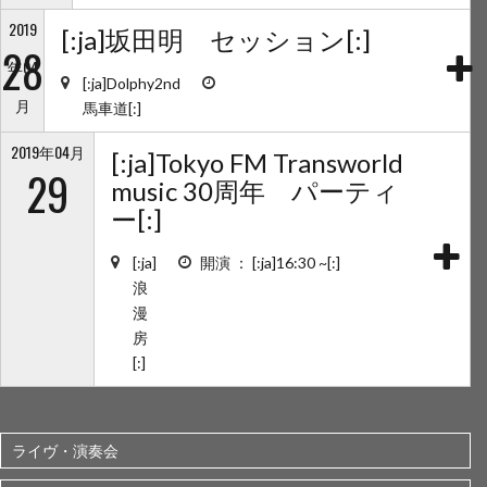
2019
[:ja]坂田明 セッション[:]
28
年04
[:ja]Dolphy2nd
月
馬車道[:]
2019年04月
[:ja]Tokyo FM Transworld
29
music 30周年 パーティ
ー[:]
[:ja]
開演 ： [:ja]16:30 ~[:]
浪
漫
房
[:]
ライヴ・演奏会